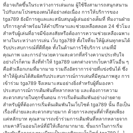
ที่อาจเกิดขึ้นในระหว่างการเล่นเกม ผู้ใช้จึงสามารถสนุกสนาน
ไปกับเกมโปรดของตนได้อย่างต่อเนื่อง การให้บริการของ
tga789 ยังมีการดูแลและสนับสนุนผู้เล่นอย่างเต็มที่ ทีมงานฝ่าย
บริการลูกค้าพร้อมให้คำปรึกษาและช่วยเหลือตลอด 24 ชั่วโมง
สำหรับผู้เล่นที่อาจมีข้อสงสัยหรือต้องการความช่วยเหลือเฉพาะ
ทางในระหว่างการเล่น เว็บ tga789 ตั้งใจที่จะให้ผู้เล่นทุกคนได้
รับประสบการณ์ที่ดีที่สุด ทั้งในด้านการใช้บริการ เกมที่มี
คุณภาพ และการอำนวยความสะดวกที่สร้างความประทับใจ
อย่างไรก็ตาม สิ่งที่ทำให้ tga789 แตกต่างจากเว็บคาสิโนอื่น ๆ
คือตัวเลือกเกมที่มากมาย รวมถึงอัตราการจ่ายที่แข่งขันได้ ซึ่ง
ทำให้ผู้เล่นได้สัมผัสกับประสบการณ์การเล่นที่มีคุณภาพสูง การ
เข้าร่วม tga789 จึงเหมาะสมอย่างยิ่งสำหรับผู้ที่มองหา
ประสบการณ์การเดิมพันที่หลากหลาย และต้องการความ
สะดวกสบายในทุกขั้นตอน การเริ่มต้นเดิมพันอย่างง่ายดาย
สำหรับผู้ที่ต้องการเริ่มต้นเดิมพันในเว็บไซต์ tga789 นั้น ถือเป็น
เรื่องที่ง่ายและสะดวกสบายมาก ด้วยการลงทุนที่ต่ำที่สุดเพียง
แค่หลักบาท คุณสามารถเข้าร่วมการเดิมพันที่หลากหลายจาก
เกมคาสิโนออนไลน์ที่มีให้เลือกมากมาย. ขั้นแรกในการเริ่ม