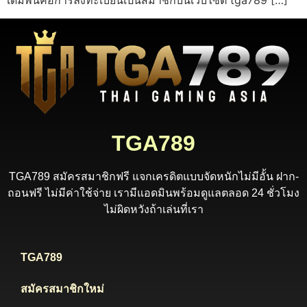
เดิมพันคือการลงทะเบียนเป็นสมาชิกบนเว็บไซต์ tga789 […]
TGA789
TGA789 สมัครสมาชิกฟรี แจกเครดิตแบบจัดหนักไม่มีอั้น ฝาก-
ถอนฟรี ไม่มีค่าใช้จ่าย เรามีแอดมินพร้อมดูแลตลอด 24 ชั่วโมง
ไม่ผิดหวังถ้าเล่นที่เรา
TGA789
สมัครสมาชิกใหม่