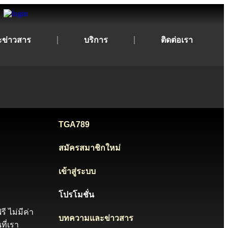
ข่าวสาร
บริการ
ติดต่อเรา
TGA789
สมัครสมาชิกใหม่
เข้าสู่ระบบ
โปรโมชั่น
 ไม่มีค่า
บทความและข่าวสาร
ที่เรา