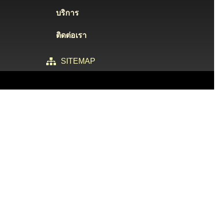
บริการ
ติดต่อเรา
SITEMAP