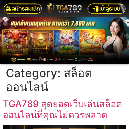
Category:
สล็อต
ออนไลน์
TGA789 สุดยอดเว็บเล่นสล็อต
ออนไลน์ที่คุณไม่ควรพลาด