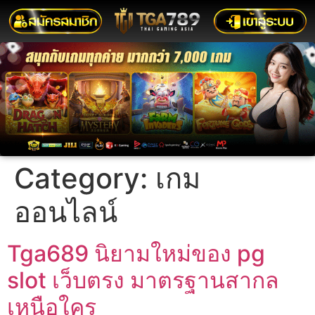
Category:
เกม
ออนไลน์
Tga689 นิยามใหม่ของ pg
slot เว็บตรง มาตรฐานสากล
เหนือใคร