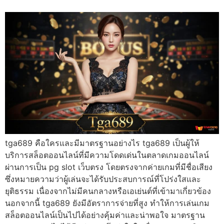
tga689 คือใครและมีมาตรฐานอย่างไร tga689 เป็นผู้ให้
บริการสล็อตออนไลน์ที่มีความโดดเด่นในตลาดเกมออนไลน์
ผ่านการเป็น pg slot เว็บตรง โดยตรงจากค่ายเกมที่มีชื่อเสียง
ซึ่งหมายความว่าผู้เล่นจะได้รับประสบการณ์ที่โปร่งใสและ
ยุติธรรม เนื่องจากไม่มีคนกลางหรือเอเย่นต์ที่เข้ามาเกี่ยวข้อง
นอกจากนี้ tga689 ยังมีอัตราการจ่ายที่สูง ทำให้การเล่นเกม
สล็อตออนไลน์เป็นไปได้อย่างคุ้มค่าและน่าพอใจ มาตรฐาน