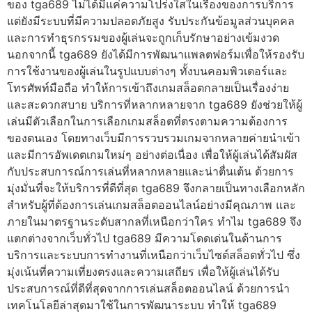
ของ tga689 ไม่ได้มีแค่ความโปร่งใสในเรื่องของการบริการ
แต่ยังมีระบบที่มีความปลอดภัยสูง รับประกันข้อมูลส่วนบุคคล
และการทำธุรกรรมของผู้เล่นจะถูกเก็บรักษาอย่างเข้มงวด
นอกจากนี้ tga689 ยังได้มีการพัฒนาแพลตฟอร์มเพื่อให้รองรับ
การใช้งานของผู้เล่นในรูปแบบต่างๆ ทั้งบนคอมพิวเตอร์และ
โทรศัพท์มือถือ ทำให้การเข้าถึงเกมสล็อตกลายเป็นเรื่องง่าย
และสะดวกสบาย บริการที่หลากหลายจาก tga689 ยังช่วยให้ผู้
เล่นมีตัวเลือกในการเลือกเกมสล็อตที่ตรงตามความต้องการ
ของตนเอง โดยทางเว็บมีการรวบรวมเกมจากหลายค่ายนำเข้า
และมีการอัพเดตเกมใหม่ๆ อย่างต่อเนื่อง เพื่อให้ผู้เล่นได้สัมผัส
กับประสบการณ์การเล่นที่หลากหลายและน่าตื่นเต้น ด้วยการ
มุ่งมั่นที่จะให้บริการที่ดีที่สุด tga689 จึงกลายเป็นทางเลือกหลัก
สำหรับผู้ที่ต้องการเล่นเกมสล็อตออนไลน์อย่างมีคุณภาพ และ
ภายในมาตรฐานระดับสากลที่เหนือกว่าใคร ทำไม tga689 จึง
แตกต่างจากเว็บทั่วไป tga689 มีความโดดเด่นในด้านการ
บริการและระบบการทำงานที่เหนือกว่าเว็บไซต์สล็อตทั่วไป ซึ่ง
มุ่งเน้นที่ความเที่ยงตรงและความเสถียร เพื่อให้ผู้เล่นได้รับ
ประสบการณ์ที่ดีที่สุดจากการเล่นสล็อตออนไลน์ ด้วยการนำ
เทคโนโลยีล่าสุดมาใช้ในการพัฒนาระบบ ทำให้ tga689