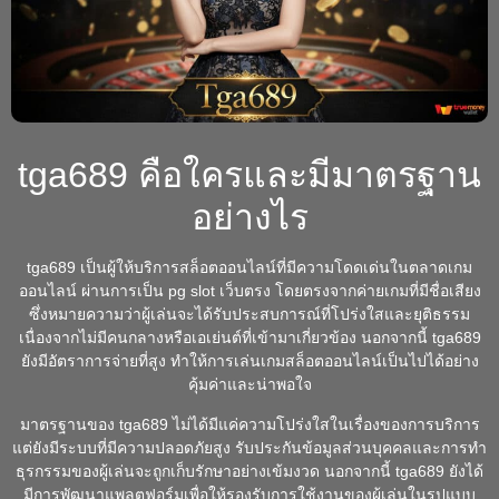
tga689 คือใครและมีมาตรฐาน
อย่างไร
tga689 เป็นผู้ให้บริการสล็อตออนไลน์ที่มีความโดดเด่นในตลาดเกม
ออนไลน์ ผ่านการเป็น pg slot เว็บตรง โดยตรงจากค่ายเกมที่มีชื่อเสียง
ซึ่งหมายความว่าผู้เล่นจะได้รับประสบการณ์ที่โปร่งใสและยุติธรรม
เนื่องจากไม่มีคนกลางหรือเอเย่นต์ที่เข้ามาเกี่ยวข้อง นอกจากนี้ tga689
ยังมีอัตราการจ่ายที่สูง ทำให้การเล่นเกมสล็อตออนไลน์เป็นไปได้อย่าง
คุ้มค่าและน่าพอใจ
มาตรฐานของ tga689 ไม่ได้มีแค่ความโปร่งใสในเรื่องของการบริการ
แต่ยังมีระบบที่มีความปลอดภัยสูง รับประกันข้อมูลส่วนบุคคลและการทำ
ธุรกรรมของผู้เล่นจะถูกเก็บรักษาอย่างเข้มงวด นอกจากนี้ tga689 ยังได้
มีการพัฒนาแพลตฟอร์มเพื่อให้รองรับการใช้งานของผู้เล่นในรูปแบบ