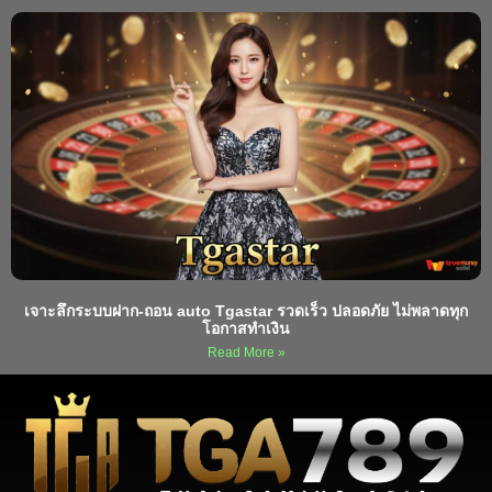
เจาะลึกระบบฝาก-ถอน auto Tgastar รวดเร็ว ปลอดภัย ไม่พลาดทุก
โอกาสทำเงิน
Read More »