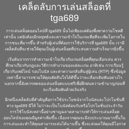
เคล็ดลับการเล่นสล็อตที่
tga689
การเล่นสล็อตออนไลน์ที่ tga689 นั้นไม่เพียงแค่ต้องพึ่งพาความโชคดี
เท่านั้น แต่ยังต้องมีกลยุทธ์และความเข้าใจในเกมเพื่อที่จะเพิ่มโอกาสใน
การชนะที่มากขึ้น สำหรับผู้เล่นที่ต้องการใช้บริการที่ tga689 นั้น เรามี
เคล็ดลับที่จะช่วยให้คุณเป็นผู้เล่นสล็อตที่ประสบความสำเร็จมากยิ่งขึ้น
เริ่มต้นจากการทำความเข้าใจเกี่ยวกับเกมสล็อตที่คุณเลือกเล่น ควร
ศึกษาเกี่ยวกับกฎและวิธีการทำงานของแต่ละเกม อาทิเช่น การเรียนรู้
เกี่ยวกับเพย์ไลน์ รอบโบนัส และค่าความกลับคืนสู่ผู้เล่น (RTP) ซึ่งข้อมูล
เหล่านี้สามารถช่วยให้คุณตัดสินใจได้ดีขึ้นว่าจะเลือกเดิมพันอย่างไร
นอกจากนี้ยังควรทดลองเล่นสล็อตแบบฟรีเพื่อฝึกฝนความชำนาญก่อนที่
จะเริ่มเดิมพันด้วยเงินจริง
อีกหนึ่งเคล็ดลับที่สำคัญคือการใช้ประโยชน์จากโบนัสและโปรโมชั่นที่
ทาง tga689 มีให้ ไม่ว่าจะเป็นโบนัสต้อนรับหรือโปรโมชั่นประจำวัน
การใช้โบนัสเหล่านี้อย่างชาญฉลาดสามารถทำให้การเล่นสล็อต
ออนไลน์ของคุณมีมูลค่าเพิ่มขึ้น เนื่องจากคุณจะมีงบประมาณมากขึ้นใน
การเล่นและทำให้คุณสามารถเล่นได้นานขึ้น ซึ่งจะส่งผลให้คุณมีโอกาส