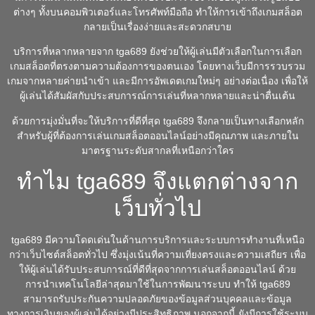
ต่างๆ ทั้งบนคอมพิวเตอร์และโทรศัพท์มือถือ ทำให้การเข้าถึงเกมสล็อต
กลายเป็นเรื่องง่ายและสะดวกสบาย
บริการที่หลากหลายจาก tga689 ยังช่วยให้ผู้เล่นมีตัวเลือกในการเลือก
เกมสล็อตที่ตรงตามความต้องการของตนเอง โดยทางเว็บมีการรวบรวม
เกมจากหลายค่ายนำเข้า และมีการอัพเดตเกมใหม่ๆ อย่างต่อเนื่อง เพื่อให้
ผู้เล่นได้สัมผัสกับประสบการณ์การเล่นที่หลากหลายและน่าตื่นเต้น
ด้วยการมุ่งมั่นที่จะให้บริการที่ดีที่สุด tga689 จึงกลายเป็นทางเลือกหลัก
สำหรับผู้ที่ต้องการเล่นเกมสล็อตออนไลน์อย่างมีคุณภาพ และภายใน
มาตรฐานระดับสากลที่เหนือกว่าใคร
ทำไม tga689 จึงแตกต่างจาก
เว็บทั่วไป
tga689 มีความโดดเด่นในด้านการบริการและระบบการทำงานที่เหนือ
กว่าเว็บไซต์สล็อตทั่วไป ซึ่งมุ่งเน้นที่ความเที่ยงตรงและความเสถียร เพื่อ
ให้ผู้เล่นได้รับประสบการณ์ที่ดีที่สุดจากการเล่นสล็อตออนไลน์ ด้วย
การนำเทคโนโลยีล่าสุดมาใช้ในการพัฒนาระบบ ทำให้ tga689
สามารถรับประกันความปลอดภัยของข้อมูลส่วนบุคคลและข้อมูล
ทางการเงินของผู้เล่นได้อย่างมีประสิทธิภาพ นอกจากนี้ ยังมีการใช้ระบบ