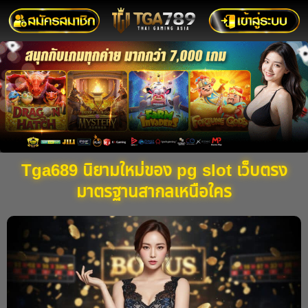
Tga689 นิยามใหม่ของ pg slot เว็บตรง
มาตรฐานสากลเหนือใคร