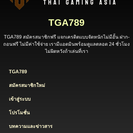
TGA789
TGA789 สมัครสมาชิกฟรี แจกเครดิตแบบจัดหนักไม่มีอั้น ฝาก-
ถอนฟรี ไม่มีค่าใช้จ่าย เรามีแอดมินพร้อมดูแลตลอด 24 ชั่วโมง
ไม่ผิดหวังถ้าเล่นที่เรา
TGA789
สมัครสมาชิกใหม่
เข้าสู่ระบบ
โปรโมชั่น
บทความและข่าวสาร