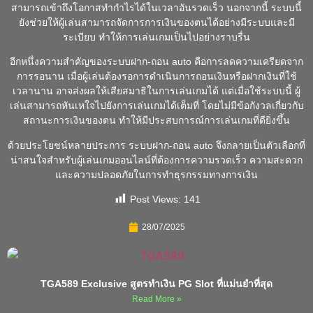
สามารถเข้าถึงโอกาสทำกำไรได้ในเวลาอันรวดเร็ว นอกจากนี้ ระบบนี้
ยังช่วยให้ผู้เล่นสามารถจัดการการเงินของตนได้อย่างมีระบบและมี
ระเบียบ ทำให้การเล่นเกมเป็นไปอย่างราบรื่น
อีกหนึ่งความสำคัญของระบบฝาก-ถอน auto คือการลดความเครียดจาก
การรอนาน เมื่อผู้เล่นต้องรอการดำเนินการถอนเงินหรือฝากเงินที่ใช้
เวลานาน อาจส่งผลให้เสียสมาธิในการเล่นเกมได้ แต่เมื่อใช้ระบบนี้ ผู้
เล่นสามารถหันเหใจไปยังการเล่นเกมได้เต็มที่ โดยไม่มีข้อกังวลเกี่ยวกับ
สถานะการเงินของตน ทำให้มีประสบการณ์การเล่นเกมที่ดียิ่งขึ้น
ด้วยประโยชน์หลายประการ ระบบฝาก-ถอน auto จึงกลายเป็นตัวเลือกที่
น่าสนใจสำหรับผู้เล่นเกมออนไลน์ที่ต้องการความรวดเร็ว ความสะดวก
และความปลอดภัยในการทำธุรกรรมทางการเงิน
Post Views:
141
28/07/2025
TGA589 Exclusive สูตรทำเงิน PG Slot ที่แม่นยำที่สุด
Read More »