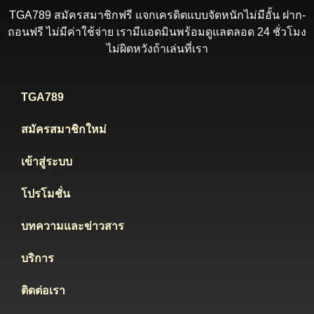
TGA789 สมัครสมาชิกฟรี แจกเครดิตแบบจัดหนักไม่มีอั้น ฝาก-
ถอนฟรี ไม่มีค่าใช้จ่าย เรามีแอดมินพร้อมดูแลตลอด 24 ชั่วโมง
ไม่ผิดหวังถ้าเล่นที่เรา
TGA789
สมัครสมาชิกใหม่
เข้าสู่ระบบ
โปรโมชั่น
บทความและข่าวสาร
บริการ
ติดต่อเรา